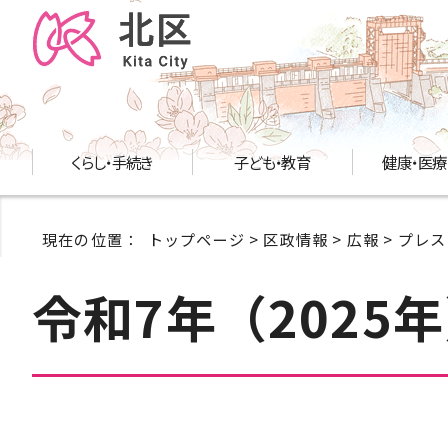
くらし・手続き
子ども・教育
健康・医療
現在の位置：
トップページ
>
区政情報
>
広報
>
プレス
令和7年（2025