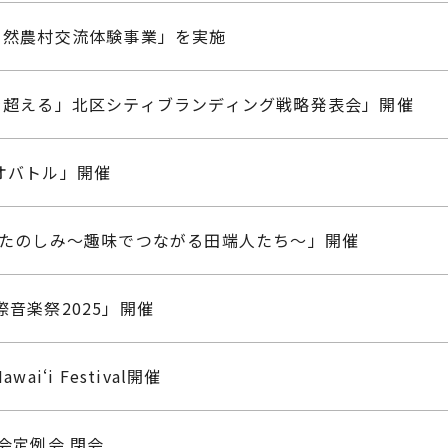
市自然農村交流体験事業」を実施
いを超える」北区シティブランディング戦略発表会」開催
リオバトル」開催
暇のたのしみ～趣味でつながる田端人たち～」開催
際音楽祭2025」開催
i‘i Festival開催
議会定例会 閉会