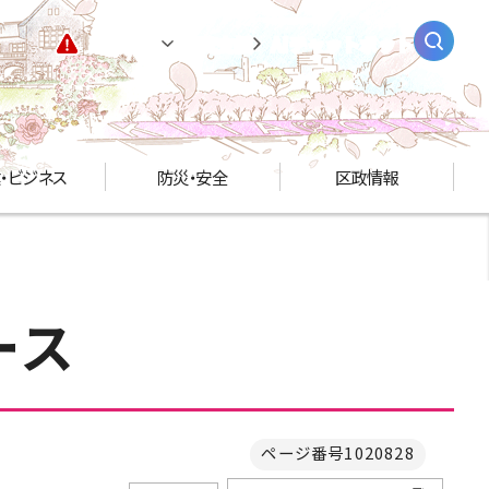
緊急情報
閲覧支援
AIチャットボット
・ビジネス
防災・安全
区政情報
ース
ページ番号1020828