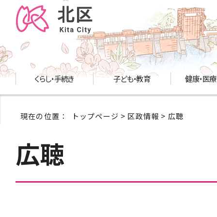
くらし・手続き
子ども・教育
健康・医療
現在の位置：
トップページ
>
区政情報
> 広聴
広聴