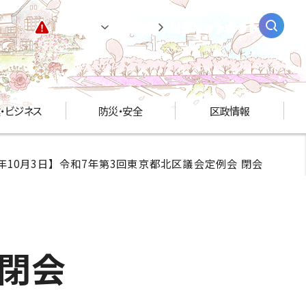
緊急情報
閲覧支援
AIチャットボット
・ビジネス
防災・安全
区政情報
25年10月3日】令和7年第3回東京都北区議会定例会 閉会
 閉会