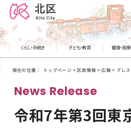
くらし・手続き
子ども・教育
健康・医療
現在の位置：
トップページ
>
区政情報
>
広報
>
プレス
News Release
令和7年第3回東