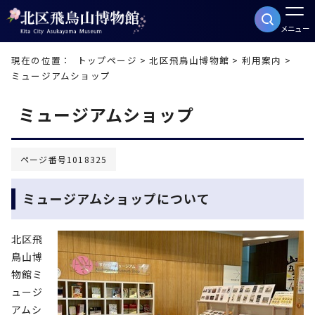
メニュー
現在の位置：
トップページ
>
北区飛鳥山博物館
>
利用案内
>
ミュージアムショップ
ミュージアムショップ
ページ番号1018325
ミュージアムショップについて
北区飛
鳥山博
物館ミ
ュージ
アムシ