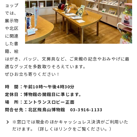
ョップ
では、
展示物
や北区
に関連
した書
籍、絵
はがき、バッジ、文房具など、ご来館の記念やおみやげに最
適なグッズを多数取りそろえています。
ぜひお立ち寄りください！
時 間：午前10時～午後4時30分
定休日：博物館の開館日に準じます。
場 所：エントランスロビー正面
問合せ先：北区飛鳥山博物館 03-3916-1133
※窓口では現金のほかキャッシュレス決済がご利用いた
だけます。（詳しくはリンクをご覧ください。）