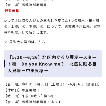
【会 場】当館特別展示室
観覧無料
かつて北区域の人びとの暮らしを支えた3つの用水（根村用
水、上郷用水、下郷用水）について、古文書や浮世絵、実物
資料を展示して紹介します。
展覧会の詳細はこちら
【5/30～6/26】北区内ぐるり展示ースター
ト編ーDo you Know me？ 北区に眠る巨
大貝塚ー中里貝塚ー
【会 期】令和8年5月30日（土曜日）～6月26日（金曜日）
【休館日】毎週月曜日
【時 間】午前10時～午後5時
【会 場】当館特別展示室・ホワイエ