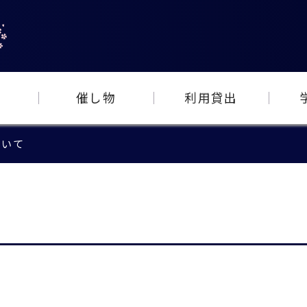
催し物
利用貸出
ついて