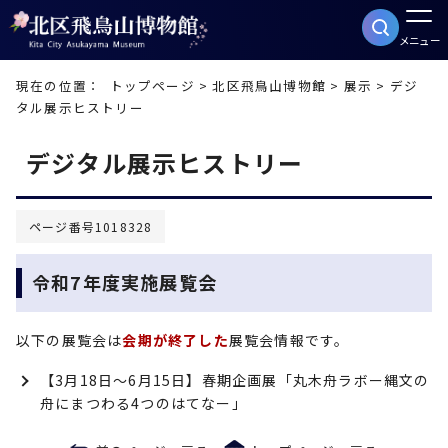
メニュー
現在の位置：
トップページ
>
北区飛鳥山博物館
>
展示
> デジ
タル展示ヒストリー
デジタル展示ヒストリー
ページ番号1018328
令和7年度実施展覧会
以下の展覧会は
会期が終了した
展覧会情報です。
【3月18日～6月15日】春期企画展「丸木舟ラボー縄文の
舟にまつわる4つのはてなー」