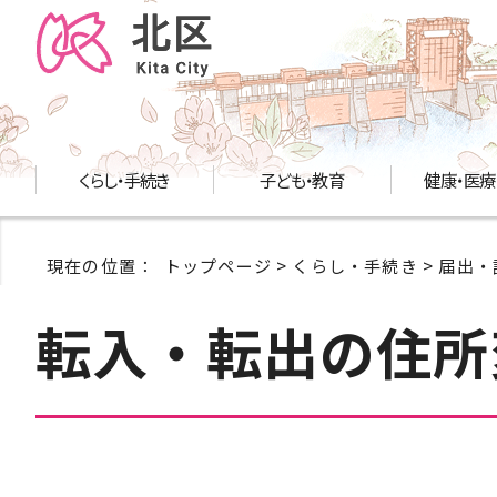
くらし・手続き
子ども・教育
健康・医療
現在の位置：
トップページ
>
くらし・手続き
>
届出・
転入・転出の住所