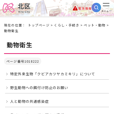
緊急情報
メニュー
現在の位置：
トップページ
>
くらし・手続き
>
ペット・動物
>
動物衛生
動物衛生
ページ番号1018222
特定外来生物「クビアカツヤカミキリ」について
野生動物への餌付け防止のお願い
人と動物の共通感染症