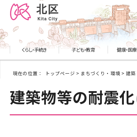
くらし・手続き
子ども・教育
健康・医療
現在の位置：
トップページ
>
まちづくり・環境
>
建築
建築物等の耐震化