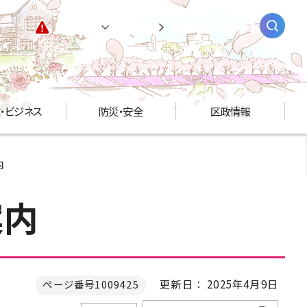
緊急情報
閲覧支援
AIチャットボット
・ビジネス
防災・安全
区政情報
内
案内
更新日： 2025年4月9日
ページ番号1009425