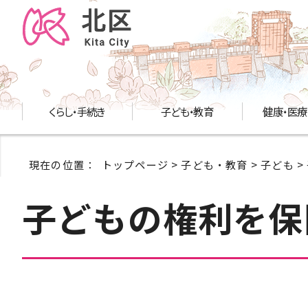
くらし・手続き
子ども・教育
健康・医療
現在の位置：
トップページ
>
子ども・教育
>
子ども
>
子どもの権利を保