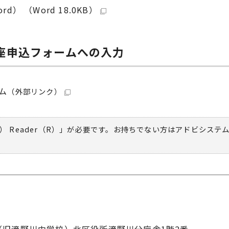
 （Word 18.0KB）
座申込フォームへの入力
ム
（外部リンク）
） Reader（R）」が必要です。お持ちでない方は
アドビシステ
-10（旧滝野川中学校）北区役所滝野川分庁舎1階2番