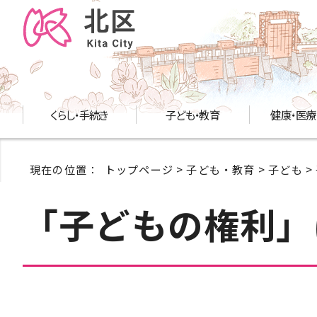
くらし・手続き
子ども・教育
健康・医療
現在の位置：
トップページ
>
子ども・教育
>
子ども
>
「子どもの権利」