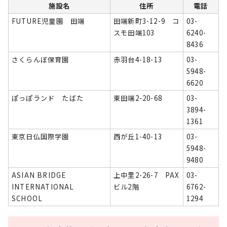
施設名
住所
電話
FUTURE児童園 田端
田端新町3-12-9 コ
03-
スモ田端103
6240-
8436
さくらんぼ保育園
赤羽台4-18-13
03-
5948-
6620
ぽっぽランド たばた
東田端2-20-68
03-
3894-
1361
東京日仏国際学園
西が丘1-40-13
03-
5948-
9480
ASIAN BRIDGE
上中里2-26-7 PAX
03-
INTERNATIONAL
ビル2階
6762-
SCHOOL
1294