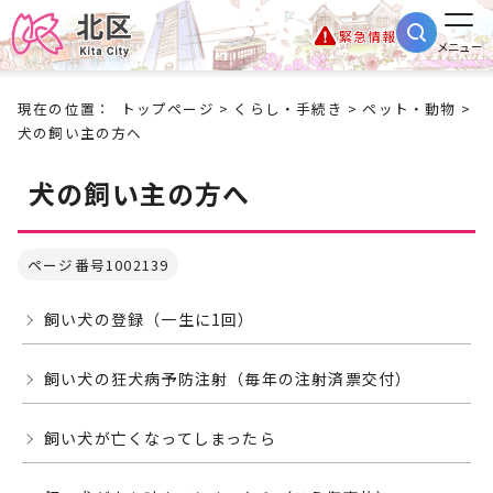
緊急情報
メニュー
現在の位置：
トップページ
>
くらし・手続き
>
ペット・動物
>
犬の飼い主の方へ
犬の飼い主の方へ
ページ番号1002139
飼い犬の登録（一生に1回）
飼い犬の狂犬病予防注射（毎年の注射済票交付）
飼い犬が亡くなってしまったら