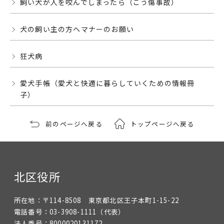
飼い犬が人を咬んでしまったら（こう傷事故）
犬の飼い主の方へマナーのお願い
狂犬病
愛犬手帳（愛犬と快適に暮らしていくための情報冊
子）
前のページへ戻る
トップページへ戻る
北区役所
所在地：
〒114-8508 東京都北区王子本町1-15-22
電話番号：
03-3908-1111
（代表）
法人番号：
8000020131172