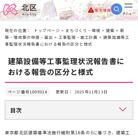
緊急情報
メニュー
現在の位置：
トップページ
>
まちづくり・環境
>
建築
>
新
築・増改築の申請・届出
>
工事監理・施工計画
> 建築設備等工
事監理状況報告書における報告の区分と様式
建築設備等工事監理状況報告書に
おける報告の区分と様式
ページ番号1009314
更新日： 2025年11月13日
目次
東京都北区建築基準法施行細則第16条の3に基づき、建築工