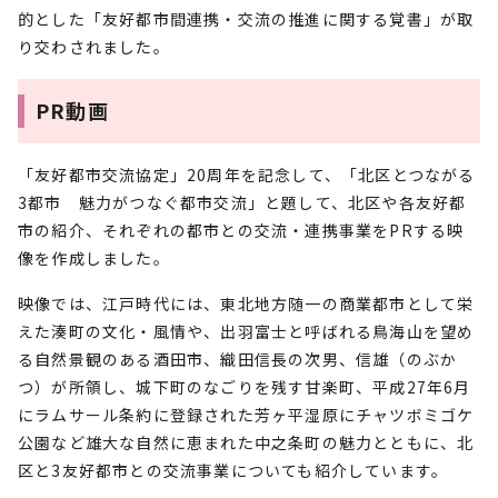
的とした「友好都市間連携・交流の推進に関する覚書」が取
り交わされました。
PR動画
「友好都市交流協定」20周年を記念して、「北区とつながる
3都市 魅力がつなぐ都市交流」と題して、北区や各友好都
市の紹介、それぞれの都市との交流・連携事業をPRする映
像を作成しました。
映像では、江戸時代には、東北地方随一の商業都市として栄
えた湊町の文化・風情や、出羽富士と呼ばれる鳥海山を望め
る自然景観のある酒田市、織田信長の次男、信雄（のぶか
つ）が所領し、城下町のなごりを残す甘楽町、平成27年6月
にラムサール条約に登録された芳ヶ平湿原にチャツボミゴケ
公園など雄大な自然に恵まれた中之条町の魅力とともに、北
区と3友好都市との交流事業についても紹介しています。