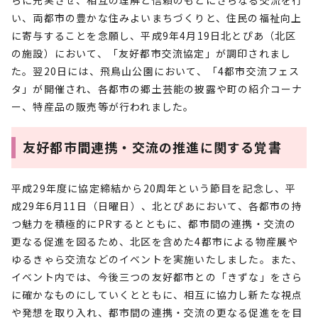
らに充実させ、相互の理解と信頼のもとにさらなる交流を行
い、両都市の豊かな住みよいまちづくりと、住民の福祉向上
に寄与することを念願し、平成9年4月19日北とぴあ（北区
の施設）において、「友好都市交流協定」が調印されまし
た。翌20日には、飛鳥山公園において、「4都市交流フェス
タ」が開催され、各都市の郷土芸能の披露や町の紹介コーナ
ー、特産品の販売等が行われました。
友好都市間連携・交流の推進に関する覚書
平成29年度に協定締結から20周年という節目を記念し、平
成29年6月11日（日曜日）、北とぴあにおいて、各都市の持
つ魅力を積極的にPRするとともに、都市間の連携・交流の
更なる促進を図るため、北区を含めた4都市による物産展や
ゆるきゃら交流などのイベントを実施いたしました。また、
イベント内では、今後三つの友好都市との「きずな」をさら
に確かなものにしていくとともに、相互に協力し新たな視点
や発想を取り入れ、都市間の連携・交流の更なる促進をを目