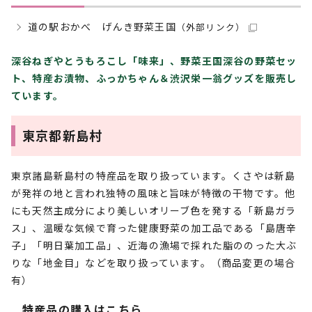
道の駅おかべ げんき野菜王国
（外部リンク）
深谷ねぎやとうもろこし「味来」、野菜王国深谷の野菜セッ
ト、特産お漬物、ふっかちゃん＆渋沢栄一翁グッズを販売し
ています。
東京都新島村
東京諸島新島村の特産品を取り扱っています。くさやは新島
が発祥の地と言われ独特の風味と旨味が特徴の干物です。他
にも天然主成分により美しいオリーブ色を発する「新島ガラ
ス」、温暖な気候で育った健康野菜の加工品である「島唐辛
子」「明日葉加工品」、近海の漁場で採れた脂ののった大ぶ
りな「地金目」などを取り扱っています。（商品変更の場合
有）
特産品の購入はこちら