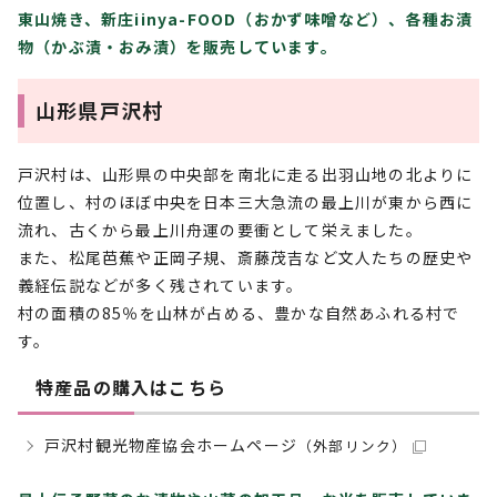
東山焼き、新庄iinya-FOOD（おかず味噌など）、各種お漬
物（かぶ漬・おみ漬）を販売しています。
山形県戸沢村
戸沢村は、山形県の中央部を南北に走る出羽山地の北よりに
位置し、村のほぼ中央を日本三大急流の最上川が東から西に
流れ、古くから最上川舟運の要衝として栄えました。
また、松尾芭蕉や正岡子規、斎藤茂吉など文人たちの歴史や
義経伝説などが多く残されています。
村の面積の85％を山林が占める、豊かな自然あふれる村で
す。
特産品の購入はこちら
戸沢村観光物産協会ホームページ
（外部リンク）