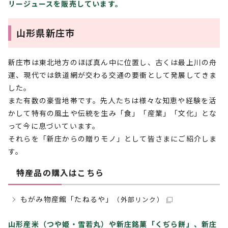
リージュースを販売しています。
山形県新庄市
新庄市は東北地方のほぼ真ん中に位置し、古くは最上川の舟
運、現代では鉄道網が交わる交通の要衝として発展してきま
した。
また有数の豪雪地帯です。先人たちは様々な知恵や経験を活
かして特有の風土や伝統を生み「食」「産業」「文化」とな
って今に息づいています。
それらを「新庄からの贈りモノ」として皆さまにご紹介しま
す。
特産品の購入はこちら
もがみ物産館「たねるや」
（外部リンク）
山形産米（つや姫・雪若丸）や新庄銘菓「くぢら餅」、新庄