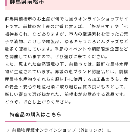
群馬県前橋市
群馬県前橋市のお土産が何でも揃うオンラインショップサイ
トです。前橋のお土産の定番と言えば、「旅がらす」や「七
福神あられ」などありますが、市内の厳選素材を使ったお菓
子や漬物、こけしや絹製品、ゆるキャラころとんグッズなど
数多く販売しています。季節のイベントや期間限定企画など
を開催していますので、ぜひ遊びに来てください。
また、恵まれた自然環境の下、前橋市では、新鮮な農林水産
物が生産されています。赤城の恵ブランド認証品とは、前橋
産農林水産物やそれらを原材料に使用する加工品のうち、食
の安全・安心や地産地消に取り組む品質の良いものとして、
厳しい審査で選び抜かれた、前橋市がお奨めする逸品です。
どうぞ、お召し上がりください。
特産品の購入はこちら
前橋物産館オンラインショップ
（外部リンク）