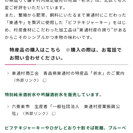
の寒造りで醸す村内限定販売の地酒「祈水」は、北区でも大
変ご好評をいただいています。
また、繁殖から肥育、飼料にいたるまで東通村にこだわった
「東通牛」を贅沢に使用した「ビフテキジャーキー」をはじ
め、村産食材にこだわった加工品は”東通村産の誇り”がある
からこそのシンプルかつ本物の味わいです。
特産品の購入はこちら ※購入の際は、お電話で
お問い合わせください。
東通村商工会 青森県東通村の特産品「祈水」のご案内
（外部リンク）
特別純米酒祈水や吟醸酒祈水を販売しています
。
六景楽市 生産者「一般社団法人 東通村産業振興公
社」
（外部リンク）
ビフテキジャーキーやひがしどおり十割そば乾麺、ブルーベ