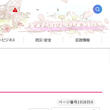
緊急情報
閲覧支援
AIチャットボット
・ビジネス
防災・安全
区政情報
ページ番号1018350