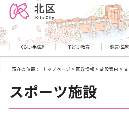
くらし・手続き
子ども・教育
健康・医療
現在の位置：
トップページ
>
区政情報
>
施設案内
>
文
スポーツ施設