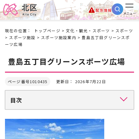
緊急情報
メニュー
現在の位置：
トップページ
>
文化・観光・スポーツ
>
スポーツ
>
スポーツ施設
>
スポーツ施設案内
> 豊島五丁目グリーンスポ
ーツ広場
豊島五丁目グリーンスポーツ広場
ページ番号1010435
更新日： 2026年7月22日
目次