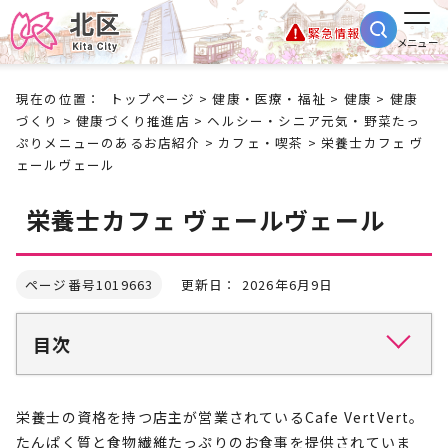
緊急情報
メニュー
現在の位置：
トップページ
>
健康・医療・福祉
>
健康
>
健康
づくり
>
健康づくり推進店
>
ヘルシー・シニア元気・野菜たっ
ぷりメニューのあるお店紹介
>
カフェ・喫茶
> 栄養士カフェ ヴ
ェールヴェール
栄養士カフェ ヴェールヴェール
ページ番号1019663
更新日： 2026年6月9日
目次
栄養士の資格を持つ店主が営業されているCafe VertVert。
たんぱく質と食物繊維たっぷりのお食事を提供されていま