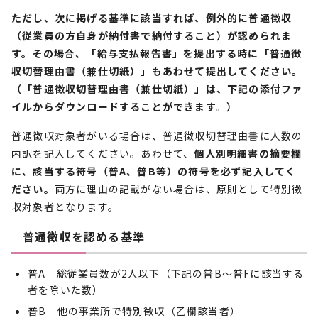
ただし、次に掲げる基準に該当すれば、例外的に普通徴収
（従業員の方自身が納付書で納付すること）が認められま
す。その場合、「給与支払報告書」を提出する時に「普通徴
収切替理由書（兼仕切紙）」もあわせて提出してください。
（「普通徴収切替理由書（兼仕切紙）」は、下記の添付ファ
イルからダウンロードすることができます。）
普通徴収対象者がいる場合は、普通徴収切替理由書に人数の
内訳を記入してください。あわせて、
個人別明細書の摘要欄
に、該当する符号（普A、普B等）の符号を必ず記入してく
ださい。
両方に理由の記載がない場合は、原則として特別徴
収対象者となります。
普通徴収を認める基準
普A 総従業員数が2人以下（下記の普B～普Fに該当する
者を除いた数）
普B 他の事業所で特別徴収（乙欄該当者）