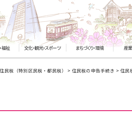
・福祉
文化・観光・スポーツ
まちづくり・環境
産業
住民税（特別区民税・都民税）
>
住民税の申告手続き
> 住