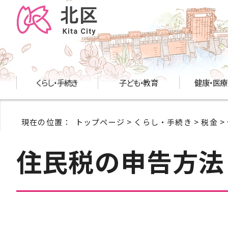
くらし・手続き
子ども・教育
健康・医療
現在の位置：
トップページ
>
くらし・手続き
>
税金
>
住民税の申告方法