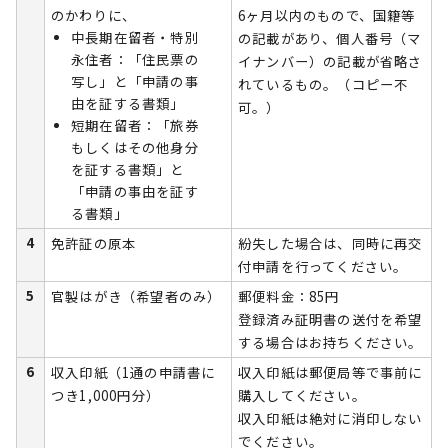
のかわりに、
6ヶ月以内のもので、国籍等
中長期在留者・特別
の記載があり、個人番号（マ
永住者：「住民票の
イナンバー）の記載が省略さ
写し」と「申請の事
れているもの。（コピー不
由を証する書類」
可。）
短期在留者：「旅券
もしくはその他身分
を証する書類」と
「申請の事由を証す
る書類」
4
免許証の原本
紛失した場合は、同時に再交
付申請を行ってください。
5
官製はがき（希望者のみ）
郵便料金：85円
登録済み証明書の送付を希望
する場合はお持ちください。
6
収入印紙（1通の申請書に
収入印紙は郵便局等で事前に
つき1,000円分）
購入してください。
収入印紙は絶対に消印しない
でください。