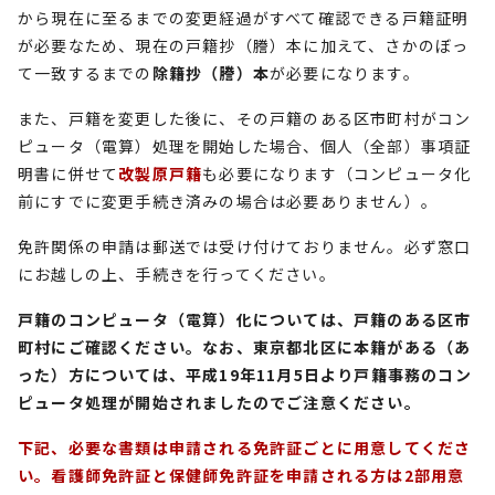
から現在に至るまでの変更経過がすべて確認できる戸籍証明
が必要なため、現在の戸籍抄（謄）本に加えて、さかのぼっ
て一致するまでの
除籍抄（謄）本
が必要になります。
また、戸籍を変更した後に、その戸籍のある区市町村がコン
ピュータ（電算）処理を開始した場合、個人（全部）事項証
明書に併せて
改製原戸籍
も必要になります（コンピュータ化
前にすでに変更手続き済みの場合は必要ありません）。
免許関係の申請は郵送では受け付けておりません。必ず窓口
にお越しの上、手続きを行ってください。
戸籍のコンピュータ（電算）化については、戸籍のある区市
町村にご確認ください。なお、東京都北区に本籍がある（あ
った）方については、平成19年11月5日より戸籍事務のコン
ピュータ処理が開始されましたのでご注意ください。
下記、必要な書類は申請される免許証ごとに用意してくださ
い。看護師免許証と保健師免許証を申請される方は2部用意