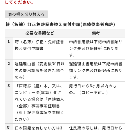
してください。
表の幅を切り替える
籍（名簿）訂正免許証書換え交付申請(医療従事者免許)
必要な書類など
備考
1
籍（名簿）訂正・免許証書
申請書用紙は下記申請書類リ
換え交付申請書
ンク先及び保健所にありま
す。
2
遅延理由書（変更後30日以
遅延理由書用紙は下記申請書
内の提出期限を過ぎた場合
類リンク先及び保健所にあり
のみ）
ます。
3
「戸籍抄（謄）本」又は、
発行日から6ヶ月以内のも
コンピュータ(電算）化さ
の。（コピー不可。）
れている場合は「戸籍個人
（全部）事項事項証明書
（※上記注意事項を参照く
ださい）
3’
日本国籍を有しない方は
3
住民票の写しは、発行日から