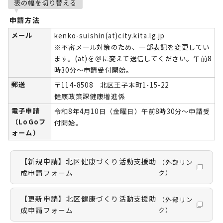
表の幅を切り替える
申請方法
メール
kenko-suishin(at)city.kita.lg.jp
※不審メール対策のため、一部表記を変更してい
ます。(at)を＠に変えて送信してください。午前8
時30分～申請受付開始。
郵送
〒114-8508 北区王子本町1-15-22
健康政策課健康増進係
電子申請
令和8年4月10日（金曜日）午前8時30分～申請受
（LoGoフ
付開始。
ォーム）
【新規申請】北区健康づくり活動支援助
（外部リン
成申請フォーム
ク）
【更新申請】北区健康づくり活動支援助
（外部リン
成申請フォーム
ク）