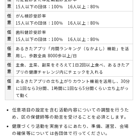
意
15人以下の団体：100％ 16人以上：80％
任
がん検診受診率
意
15人以下の団体：100％ 16人以上：80％
任
歯科健診受診率
意
15人以下の団体：100％ 16人以上：80％
任
あるきたアプリ「月間ランキング（なかよし）機能」を活
意
用し、歩数全員 8000歩以上/日
任
主食、主菜、副菜をそろえて1日2回以上食べ、あるきたア
意
プリの健康チャレンジ内にチェックを入れる
任
あるきたアプリの立ち上がりカウント機能を活用し、30分
意
に1回なら3分間、1時間に1回なら5分間くらい立ち上がっ
て動く
任意項目の設定を含む活動内容についての調整を行うた
め、区の保健師等の助言を受けることを必須とします。
健康づくり活動を実施するにあたり、準備、運営、会場
の確保等については各団体で行ってください。