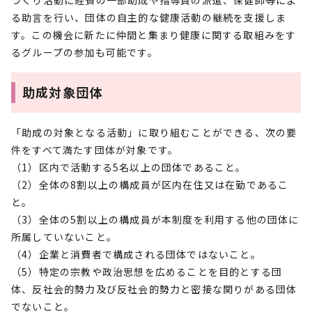
づくり活動に経費の一部助成や指導員の派遣、保健師等によ
る助言を行い、団体の自主的な健康活動の継続を支援しま
す。この機会に新たに仲間と集まり健康に関する取組みをす
るグループの参加も可能です。
助成対象団体
「助成の対象となる活動」に取り組むことができる、次の要
件をすべて満たす団体が対象です。
（1）区内で活動する5名以上の団体であること。
（2）全体の8割以上の構成員が区内在住又は在勤であるこ
と。
（3）全体の5割以上の構成員が本制度を利用する他の団体に
所属していないこと。
（4）企業と消費者で構成される団体ではないこと。
（5）特定の宗教や政治思想を広めることを目的とする団
体、反社会的勢力及び反社会的勢力と密接な関りがある団体
でないこと。