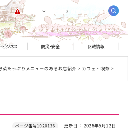
緊急情報
閲覧支援
AIチャットボット
・ビジネス
防災・安全
区政情報
野菜たっぷりメニューのあるお店紹介
>
カフェ・喫茶
>
更新日： 2026年5月12日
ページ番号1020136