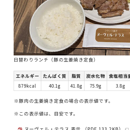
日替わりランチ（豚の生姜焼き定食）
エネルギー
たんぱく質
脂質
炭水化物
食塩相当
879kcal
40.1g
41.8g
75.9g
3.8g
※豚肉の生姜焼き定食の場合の表示値です。
※この表示値は、目安です。
ヌーヴェル・テラス 表示 （PDF 133.2KB）