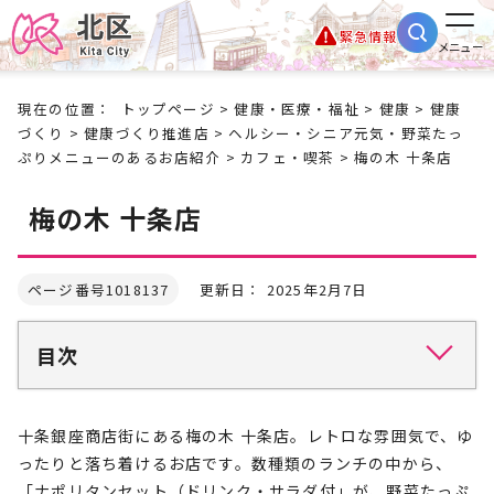
緊急情報
メニュー
現在の位置：
トップページ
>
健康・医療・福祉
>
健康
>
健康
づくり
>
健康づくり推進店
>
ヘルシー・シニア元気・野菜たっ
ぷりメニューのあるお店紹介
>
カフェ・喫茶
> 梅の木 十条店
梅の木 十条店
ページ番号1018137
更新日： 2025年2月7日
目次
十条銀座商店街にある梅の木 十条店。レトロな雰囲気で、ゆ
ったりと落ち着けるお店です。数種類のランチの中から、
「ナポリタンセット（ドリンク・サラダ付」が、野菜たっぷ