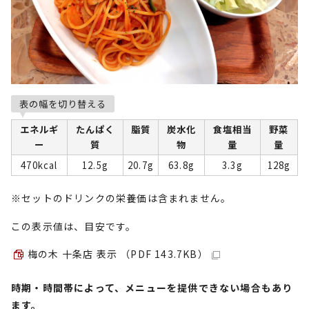
表の幅を切り替える
エネルギ
たんぱく
脂質
炭水化
食塩相当
野菜
ー
質
物
量
量
470kcal
12.5g
20.7g
63.8g
3.3g
128g
※セットのドリンクの栄養価は含まれません。
この表示値は、目安です。
梅の木 十条店 表示 （PDF 143.7KB）
時期・時間帯によって、メニューを提供できない場合もあり
ます。