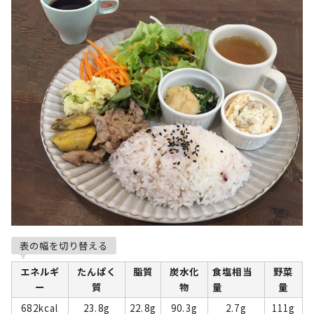
表の幅を切り替える
エネルギ
たんぱく
脂質
炭水化
食塩相当
野菜
ー
質
物
量
量
682kcal
23.8g
22.8g
90.3g
2.7g
111g