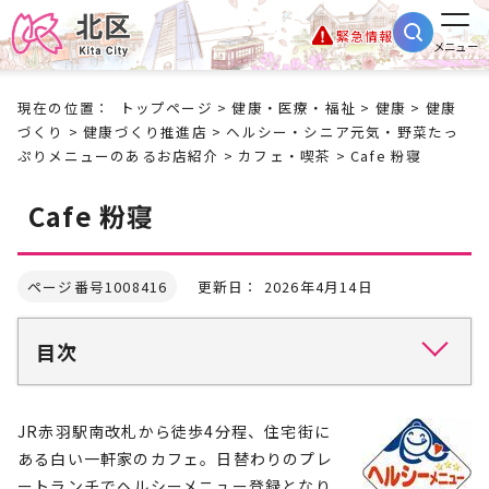
緊急情報
メニュー
現在の位置：
トップページ
>
健康・医療・福祉
>
健康
>
健康
づくり
>
健康づくり推進店
>
ヘルシー・シニア元気・野菜たっ
ぷりメニューのあるお店紹介
>
カフェ・喫茶
> Cafe 粉寝
Cafe 粉寝
ページ番号1008416
更新日： 2026年4月14日
目次
JR赤羽駅南改札から徒歩4分程、住宅街に
ある白い一軒家のカフェ。日替わりのプレ
ートランチでヘルシーメニュー登録となり