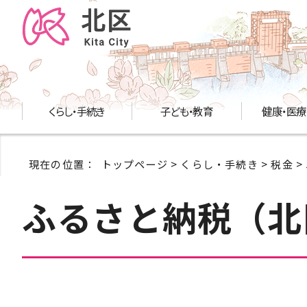
くらし・手続き
子ども・教育
健康・医療
現在の位置：
トップページ
>
くらし・手続き
>
税金
>
ふるさと納税（北