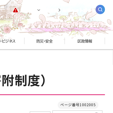
緊急情報
閲覧支援
AIチャットボット
・ビジネス
防災・安全
区政情報
寄附制度）
ページ番号1002005