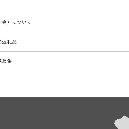
附金）について
の返礼品
品募集