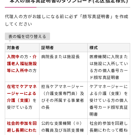
本人の顔写真証明書のダウンロード(北区指定様式)
代理人の方がお越しになる前に必ず「顔写真証明書」を作成
してください
表の幅を切り替える
対象者
証明者
様式
入院中
の方・
介
病院長または施設長
医療機関に入院また
護老人福祉施設
は施設に入所してい
等に入所中
の方
る方の個人番号カー
ド顔写真証明書
在宅でケアマネ
担当ケアマネージャー
ケアマネージャーに
ージャーによる
（介護支援専門員）及
よる介護（支援）を
介護（支援）
を
びその所属する事業者
受けている方の個人
受けている方
の長
番号カード顔写真証
明書
社会的参加を回
公的な支援機関（※）
社会的参加を回避し
避し長期にわた
の職員及び当該支援機
長期にわたって概ね