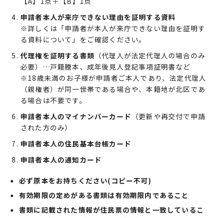
【A】1点＋【B】1点
申請者本人が来庁できない理由を証明する資料
※詳しくは「申請者が本人が来庁できない理由を証明す
る資料について」をご確認ください。
代理権を証明する書類
（代理人が法定代理人の場合のみ
必要）…戸籍謄本、成年後見人登記事項証明書など
※18歳未満のお子様が申請者ご本人であり、法定代理人
（親権者）が同一世帯である場合や、本籍地が北区であ
る場合は不要です。
申請者本人のマイナンバーカード
（更新や再交付で申請
された方のみ）
申請者本人の住民基本台帳カード
申請者本人の通知カード
必ず原本をお持ちください(コピー不可)
有効期限の定めがある書類は有効期限内であること
書類に記載された情報が住民票の情報と一致しているこ