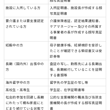
顔写真証明書
施設に入所している方
入所証明書、施設長が作成する顔
写真証明書
要介護または要支援認定
介護保険者証、認定結果通知書、
されている方
ケアマネージャー及びその所属す
る事業者の長が作成する顔写真証
明書
妊娠中の方
母子健康手帳、妊婦検診を受診し
たことが確認できる領収書又は受
診券等
長期（国内外）出張中の
査証の写し、勤務先による長期出
方
張、長期航行していることを証明
する書類等
海外留学中の方
留学先の学生証の写し等
高校生・高専生
学生証、在学証明書等
社会的参加を回避し長期
公的な支援機関の職員及び当該支
にわたって概ね家庭にと
援機関の長が作成する顔写真証明
どまり続けている状態で
書