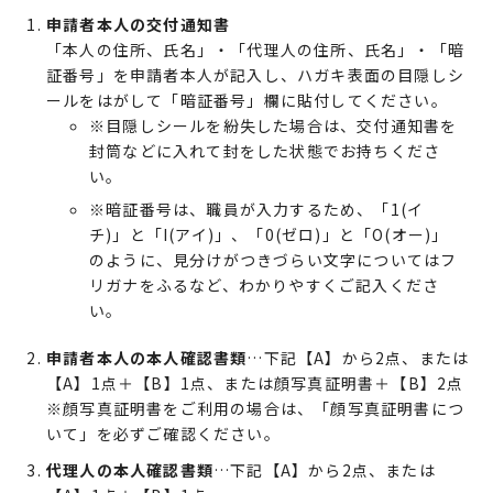
申請者本人の交付通知書
「本人の住所、氏名」・「代理人の住所、氏名」・「暗
証番号」を申請者本人が記入し、ハガキ表面の目隠しシ
ールをはがして「暗証番号」欄に貼付してください。
※目隠しシールを紛失した場合は、交付通知書を
封筒などに入れて封をした状態でお持ちくださ
い。
※暗証番号は、職員が入力するため、「1(イ
チ)」と「I(アイ)」、「0(ゼロ)」と「O(オー)」
のように、見分けがつきづらい文字についてはフ
リガナをふるなど、わかりやすくご記入くださ
い。
申請者本人の本人確認書類
…下記【A】から2点、または
【A】1点＋【B】1点、または顔写真証明書＋【B】2点
※顔写真証明書をご利用の場合は、「顔写真証明書につ
いて」を必ずご確認ください。
代理人の本人確認書類
…下記【A】から2点、または