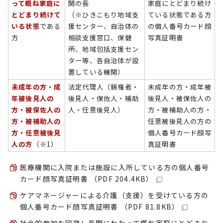
って概ね家庭に
関の長
家庭にとどまり続け
とどまり続けて
（※ひきこもり地域支
ている状態である方
いる状態
である
援センター、自治体の
の個人番号カード顔
方
相談支援窓口、保健
写真証明書
所、地域包括支援セン
ター等、各自治体が設
置している機関）
未成年の方・成
法定代理人（親権者・
未成年の方・成年被
年被後見人の
後見人・保佐人・補助
後見人・被保佐人の
方・被保佐人の
人・任意後見人）
方・被補助人の方・
方・被補助人の
任意被後見人の方の
方・任意被後見
個人番号カード顔写
人の方
（※1）
真証明書
医療機関に入院または施設に入所している方の個人番号
カード顔写真証明書 （PDF 204.4KB）
ケアマネージャーによる介護（支援）を受けている方の
個人番号カード顔写真証明書 （PDF 81.8KB）