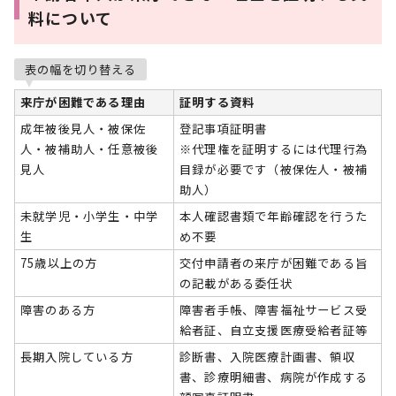
料について
表の幅を切り替える
来庁が困難である理由
証明する資料
成年被後見人・被保佐
登記事項証明書
人・被補助人・任意被後
※代理権を証明するには代理行為
見人
目録が必要です（被保佐人・被補
助人）
未就学児・小学生・中学
本人確認書類で年齢確認を行うた
生
め不要
75歳以上の方
交付申請者の来庁が困難である旨
の記載がある委任状
障害のある方
障害者手帳、障害福祉サービス受
給者証、自立支援医療受給者証等
長期入院している方
診断書、入院医療計画書、領収
書、診療明細書、病院が作成する