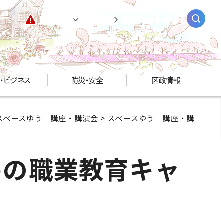
緊急情報
閲覧支援
AIチャットボット
・ビジネス
防災・安全
区政情報
スペースゆう 講座・講演会
>
スペースゆう 講座・講
めの職業教育キャ