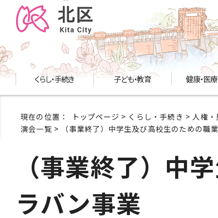
くらし・手続き
子ども・教育
健康・医療
現在の位置：
トップページ
>
くらし・手続き
>
人権・
演会一覧
> （事業終了）中学生及び高校生のための職
（事業終了）中学
ラバン事業