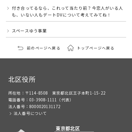
付き合ってるなら、これって当たり前？今恋人がいる人
も、いない人もデートDVについて考えてみてね！
スペースゆう事業
前のページへ戻る
トップページへ戻る
北区役所
所在地：
〒114-8508 東京都北区王子本町1-15-22
電話番号：
03-3908-1111
（代表）
法人番号：
8000020131172
法人番号について