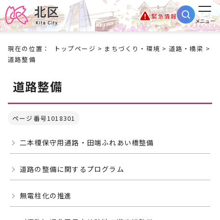
緊急情報
メニュー
現在の位置：
トップページ
>
まちづくり・環境
>
道路・橋梁
>
道路整備
道路整備
ページ番号1018301
二本榎保守用通路・田端ふれあい橋整備
道路の整備に関するプログラム
無電柱化の推進