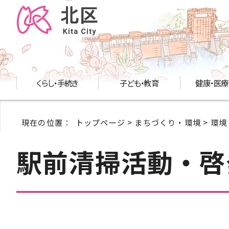
くらし・手続き
子ども・教育
健康・医療
現在の位置：
トップページ
>
まちづくり・環境
>
環境
駅前清掃活動・啓