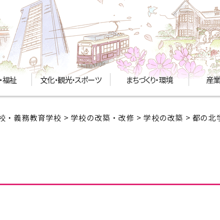
・福祉
文化・観光・スポーツ
まちづくり・環境
産業
校・義務教育学校
>
学校の改築・改修
>
学校の改築
> 都の北