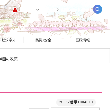
緊急情報
閲覧支援
AIチャットボット
・ビジネス
防災・安全
区政情報
学園の改築
ページ番号1004013