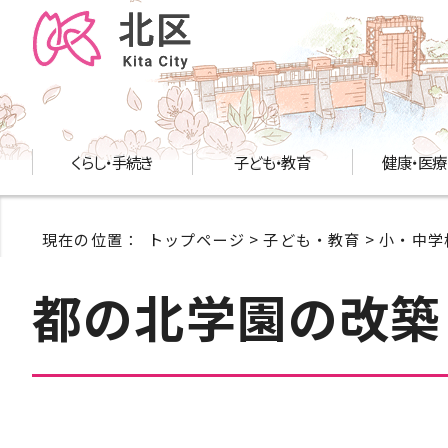
くらし・手続き
子ども・教育
健康・医療
現在の位置：
トップページ
>
子ども・教育
>
小・中学
都の北学園の改築