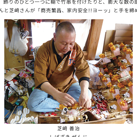
め、飾りのひとつ一つに糊で竹串を付けたりと、膨大な数の
んと芝﨑さんが「商売繁昌、家内安全!!ヨーッ」と手を締
芝﨑 善治
しばざき ぜんじ