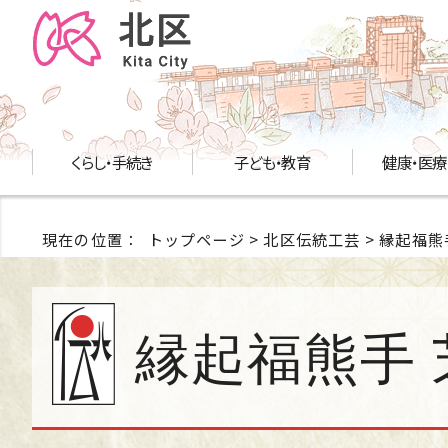
くらし・手続き
子ども・教育
健康・医療
現在の位置：
トップページ
>
北区伝統工芸
> 縁起福熊
縁起福熊手 