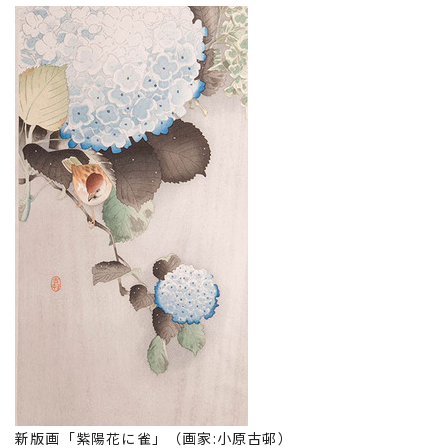
新版画「紫陽花に雀」（画家:小原古邨）