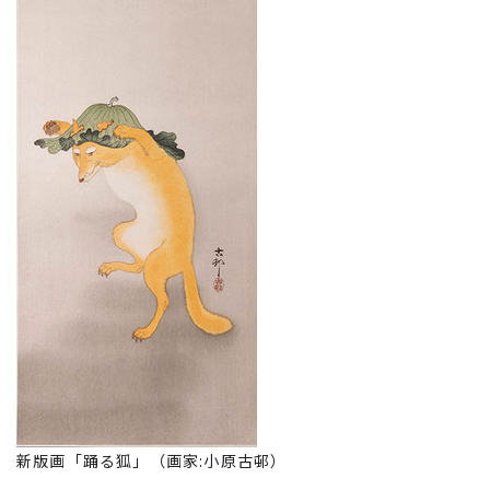
新版画「踊る狐」（画家:小原古邨）