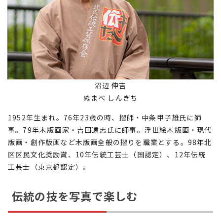
沼辺 伸吉
ぬまべ しんきち
1952年生まれ。76年23歳の時、摺師・中条甲子雄氏に師
事。79年木版画家・吉田遠志氏に師事。浮世絵木版画・現代
版画・創作版画など木版画全般の摺りを職業とする。98年北
区区民文化奨励賞、10年伝統工芸士（国認定）、12年伝統
工芸士（東京都認定）。
伝統の技を写真で楽しむ