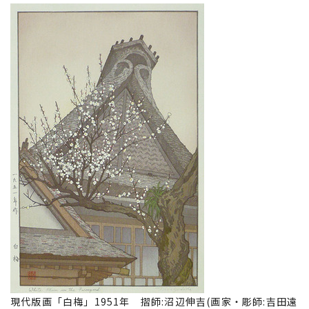
現代版画「白梅」1951年 摺師:沼辺伸吉(画家・彫師:吉田遠