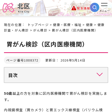
緊急情報
メニュー
現在の位置：
トップページ
>
健康・医療・福祉
>
健康
>
健康
診査・がん検診
>
がん検診
> 胃がん検診（区内医療機関）
胃がん検診（区内医療機関）
ページ番号1008372
更新日： 2026年5月14日
目次
50歳以上
の方を対象に区内医療機関で胃がん検診を実施しま
す。
内視鏡検査（胃カメラ）と胃エックス線検査（バリウム検