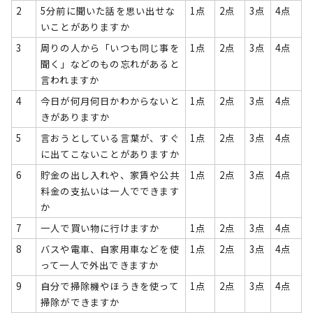
2
5分前に聞いた話を思い出せな
1点
2点
3点
4点
いことがありますか
3
周りの人から「いつも同じ事を
1点
2点
3点
4点
聞く」などのもの忘れがあると
言われますか
4
今日が何月何日かわからないと
1点
2点
3点
4点
きがありますか
5
言おうとしている言葉が、すぐ
1点
2点
3点
4点
に出てこないことがありますか
6
貯金の出し入れや、家賃や公共
1点
2点
3点
4点
料金の支払いは一人でできます
か
7
一人で買い物に行けますか
1点
2点
3点
4点
8
バスや電車、自家用車などを使
1点
2点
3点
4点
って一人で外出できますか
9
自分で掃除機やほうきを使って
1点
2点
3点
4点
掃除ができますか