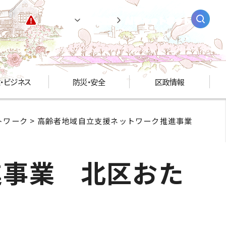
緊急情報
閲覧支援
AIチャットボット
・ビジネス
防災・安全
区政情報
トワーク
> 高齢者地域自立支援ネットワーク推進事業
進事業 北区おた