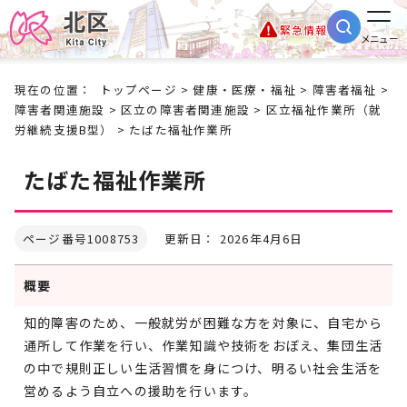
緊急情報
メニュー
現在の位置：
トップページ
>
健康・医療・福祉
>
障害者福祉
>
障害者関連施設
>
区立の障害者関連施設
>
区立福祉作業所（就
労継続支援B型）
> たばた福祉作業所
たばた福祉作業所
ページ番号1008753
更新日： 2026年4月6日
概要
知的障害のため、一般就労が困難な方を対象に、自宅から
通所して作業を行い、作業知識や技術をおぼえ、集団生活
の中で規則正しい生活習慣を身につけ、明るい社会生活を
営めるよう自立への援助を行います。