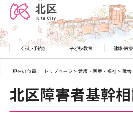
くらし・手続き
子ども・教育
健康・医療
現在の位置：
トップページ
>
健康・医療・福祉
>
障害
北区障害者基幹相