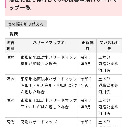
ップ一覧
表の幅を切り替える
一覧表
災害
ハザードマップ名
更新年
問い合わせ
種別
月
先
洪水
東京都北区洪水ハザードマップ
令和7
土木部
荒川が氾濫した場合
年9月
道路公園課
河川係
洪水
東京都北区洪水ハザードマップ
令和7
土木部
隅田川・新河岸川・神田川がは
年9月
道路公園課
ん濫した場合
河川係
洪水
東京都北区洪水ハザードマップ
令和7
土木部
石神井川がはん濫した場合
年9月
道路公園課
河川係
高潮
高潮ハザードマップ
令和7
土木部