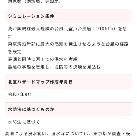
東京都（港湾局、建設局）
シミュレーション条件
我が国既往最大規模の台風（室戸台風級：910hPa）を想
定
東京湾沿岸部に最大の高潮を発生させるような台風の経路
を設定
高潮と同時に河川での洪水を考慮
最悪の事態を想定し、堤防等の決壊を見込む
北区ハザードマップ作成年月日
令和7年9月
水防法に基づくものか
水防法に基づく
高潮による浸水範囲、浸水深については、東京都が調査・設