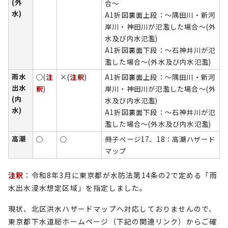
(外
合～
水)
A1折図裏面上段：～隅田川・新河
岸川・神田川が氾濫した場合～(外
水及び内水氾濫)
A1折図裏面下段：～石神井川が氾
濫した場合～(外水及び内水氾濫)
雨水
○(
注
×(
注釈
)
A1折図裏面上段：～隅田川・新河
出水
釈
)
岸川・神田川が氾濫した場合～(外
(内
水及び内水氾濫)
水)
A1折図裏面下段：～石神井川が氾
濫した場合～(外水及び内水氾濫)
高潮
○
○
冊子ページ17、18：高潮ハザード
マップ
注釈
：令和8年3月に東京都が水防法第14条の2で定める「雨
水出水浸水想定区域」を指定しました。
現状、北区洪水ハザードマップへ対応しておりませんので、
東京都下水道局ホームページ（下記の関連リンク）からご確