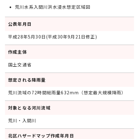
荒川水系入間川洪水浸水想定区域図
公表年月日
平成28年5月30日(平成30年9月21日修正)
作成主体
国土交通省
想定される降雨量
荒川流域の72時間総雨量632mm（想定最大規模降雨）
対象となる河川流域
荒川・入間川
北区ハザードマップ作成年月日