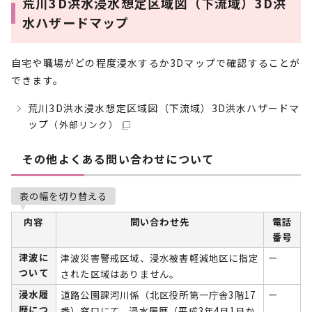
荒川3D洪水浸水想定区域図（下流域）3D洪
水ハザードマップ
自宅や職場がどの程度浸水するか3Dマップで確認することが
できます。
荒川3D洪水浸水想定区域図（下流域）3D洪水ハザードマ
ップ
（外部リンク）
その他よくある問い合わせについて
表の幅を切り替える
内容
問い合わせ先
電話
番号
津波に
津波災害警戒区域、浸水被害軽減地区に指定
ー
ついて
された区域はありません。
浸水履
道路公園課河川係（北区役所第一庁舎3階17
ー
歴につ
番）窓口にて、浸水履歴（平成3年4月1日か