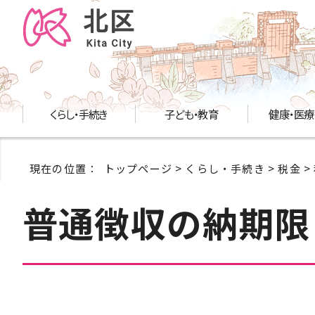
くらし・手続き
子ども・教育
健康・医療
現在の位置：
トップページ
>
くらし・手続き
>
税金
>
普通徴収の納期限