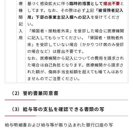
療
基づく感染拡大に伴う
臨時的措置として
提出不要
と
機
してます。なお、その際は必ず上記
「被保険者記入
関
用」下部の事業主記入欄への記入
を受けてくださ
記
い。
入
「帰国者・接触者外来」を受診した場合に医療機関
用
に記入してもらってください。「帰国者・接触者外
来」を受診していない場合（かかりつけ医のみ受診
の場合など）は提出不要です。
なお、医療機関から記入についての費用を請求され
た場合は自己負担となります。医療機関から請求さ
れた額が、傷病手当支給額を超えても補てんはあり
ませんのでご注意ください。
（2）誓約書兼同意書
（3）給与等の支払を確認できる書類の写
給与明細書および給与等が振り込まれた銀行口座の写