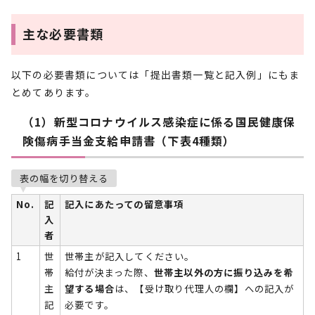
主な必要書類
以下の必要書類については「提出書類一覧と記入例」にもま
とめてあります。
（1）新型コロナウイルス感染症に係る国民健康保
険傷病手当金支給申請書（下表4種類）
表の幅を切り替える
No.
記
記入にあたっての留意事項
入
者
1
世
世帯主が記入してください。
帯
給付が決まった際、
世帯主以外の方に振り込みを希
主
望する場合
は、【受け取り代理人の欄】への記入が
記
必要です。