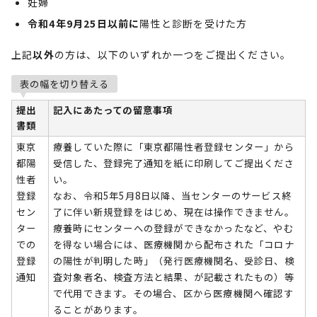
妊婦
令和4年9月25日以前に
陽性と診断を受けた方
上記
以外
の方は、以下のいずれか一つをご提出ください。
表の幅を切り替える
提出
記入にあたっての留意事項
書類
東京
療養していた際に「東京都陽性者登録センター」から
都陽
受信した、登録完了通知を紙に印刷してご提出くださ
性者
い。
登録
なお、令和5年5月8日以降、当センターのサービス終
セン
了に伴い新規登録をはじめ、現在は操作できません。
ター
療養時にセンターへの登録ができなかったなど、やむ
での
を得ない場合には、医療機関から配布された「コロナ
登録
の陽性が判明した時」（発行医療機関名、受診日、検
通知
査対象者名、検査方法と結果、が記載されたもの）等
で代用できます。その場合、区から医療機関へ確認す
ることがあります。