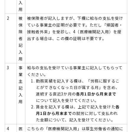
入
用
2
被
被保険者が記入しますが、下欄に給与の支払を受け
保
ている事業主の証明が必要です。ただし「帰国者・
険
接触者外来」を受診し、4（医療機関記入用）を提
者
出する場合は、この欄の証明は不要です。
記
入
用
3
事
給与の支払を受けている事業主に記入してもらって
業
ください。
勤務実績を記入する欄は、「労務に服するこ
主
とができなくなった日が属する月」を含め、
記
連続する直近3か月の
各月1日から月末まで
入
について記入を受けてください。
用
賃金を記入する欄は、上記で記入を受けた
各
月1日から月末まで
の就労に対して支払われ
た金額について、記入を受けてください。
4
医
こちらの「医療機関記入用」は厚生労働省の通知に