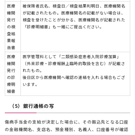
医療
被保険者氏名、検査日／検査結果判明日、医療機関名
機関
が記載されたもの。医療機関名の記載がない場合は、
発行
検査を受けたことが分かる、医療機関名が記載された
の検
「診療明細書」も一緒にご提出ください。
査結
果報
告書
医療
医学管理料として「二類感染症患者入院診療加算」
機関
（外来診療・診療報酬上臨時的取扱を含む）が記載さ
発行
れたもの。
の診
後日区から医療機関へ確認の連絡を入れる場合もござ
療明
います。
細書
（5）銀行通帳の写
傷病手当金の支給が決定した場合に、その振込先となる口座
の金融機関名、支店名、預金種別、名義人、口座番号が確認