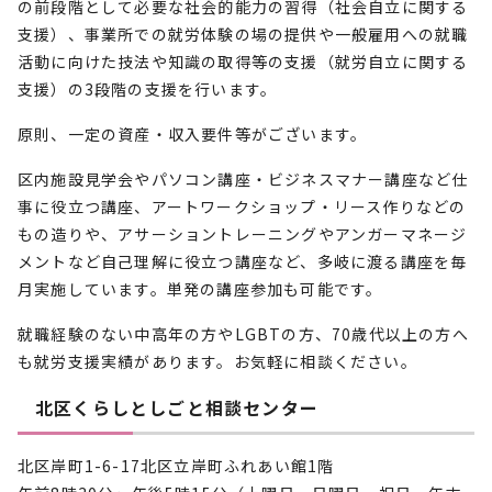
の前段階として必要な社会的能力の習得（社会自立に関する
支援）、事業所での就労体験の場の提供や一般雇用への就職
活動に向けた技法や知識の取得等の支援（就労自立に関する
支援）の3段階の支援を行います。
原則、一定の資産・収入要件等がございます。
区内施設見学会やパソコン講座・ビジネスマナー講座など仕
事に役立つ講座、アートワークショップ・リース作りなどの
もの造りや、アサーショントレーニングやアンガーマネージ
メントなど自己理解に役立つ講座など、多岐に渡る講座を毎
月実施しています。単発の講座参加も可能です。
就職経験のない中高年の方やLGBTの方、70歳代以上の方へ
も就労支援実績があります。お気軽に相談ください。
北区くらしとしごと相談センター
北区岸町1-6-17北区立岸町ふれあい館1階