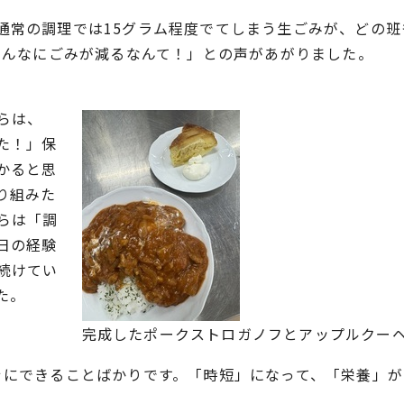
通常の調理では15グラム程度でてしまう生ごみが、どの班
こんなにごみが減るなんて！」との声があがりました。
らは、
た！」保
かると思
り組みた
らは「調
日の経験
続けてい
た。
完成したポークストロガノフとアップルクー
ぐにできることばかりです。「時短」になって、「栄養」