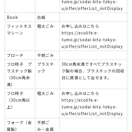
tumo.jp/sodai-kita-tokyo-
u/offer/offerList_initDisplay
Book
古紙
フィットネス
粗大ごみ
お申し込みはこちら
マシーン
https://ecolife.e-
tumo.jp/sodai-kita-tokyo-
u/offer/offerList_initDisplay
ブローチ
不燃ごみ
フロ椅子 プ
プラスチ
30cm角未満ですべてプラスチッ
ラスチック製
ック
ク製の場合、プラスチックの回収
（30cm角未
日に資源として出せます。
満）
フロ椅子
粗大ごみ
お申し込みはこちら
（30cm角以
https://ecolife.e-
上）
tumo.jp/sodai-kita-tokyo-
u/offer/offerList_initDisplay
フォーク（金
不燃ご
属製）
み・金属