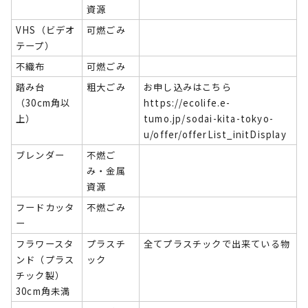
資源
VHS（ビデオ
可燃ごみ
テープ）
不織布
可燃ごみ
踏み台
粗大ごみ
お申し込みはこちら
（30cm角以
https://ecolife.e-
上）
tumo.jp/sodai-kita-tokyo-
u/offer/offerList_initDisplay
ブレンダー
不燃ご
み・金属
資源
フードカッタ
不燃ごみ
ー
フラワースタ
プラスチ
全てプラスチックで出来ている物
ンド（プラス
ック
チック製）
30cm角未満