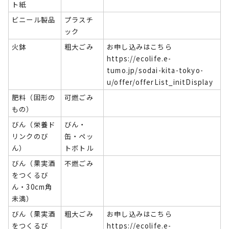
ト紙
ビニール製品
プラスチ
ック
火鉢
粗大ごみ
お申し込みはこちら
https://ecolife.e-
tumo.jp/sodai-kita-tokyo-
u/offer/offerList_initDisplay
肥料（固形の
可燃ごみ
もの）
びん（栄養ド
びん・
リンクのび
缶・ペッ
ん）
トボトル
びん（果実酒
不燃ごみ
をつくるび
ん・30cm角
未満）
びん（果実酒
粗大ごみ
お申し込みはこちら
をつくるび
https://ecolife.e-