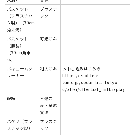
バスケット
プラスチ
（プラスチッ
ック
ク製）（30cm
角未満）
バスケット
可燃ごみ
（籐製）
（30cm角未
満）
バキュームク
粗大ごみ
お申し込みはこちら
リーナー
https://ecolife.e-
tumo.jp/sodai-kita-tokyo-
u/offer/offerList_initDisplay
配線
不燃ご
み・金属
資源
バケツ（プラ
プラスチ
スチック製）
ック