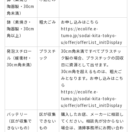
陶器製・30cm
角未満）
鉢（素焼き・
粗大ごみ
お申し込みはこちら
陶器製・30cm
https://ecolife.e-
角以上）
tumo.jp/sodai-kita-tokyo-
u/offer/offerList_initDisplay
発泡スチロー
プラスチ
30cm角未満ですべてプラスチッ
ル（緩衝材・
ック
ク製の場合、プラスチックの回収
30cm角未満）
日に資源として出せます。
30cm角を超えるものは、粗大ご
みとなります。お申し込みはこち
ら
https://ecolife.e-
tumo.jp/sodai-kita-tokyo-
u/offer/offerList_initDisplay
バッテリー
区が収集
購入したお店、メーカーに相談し
（区が収集で
できない
てください。相談先が分からない
きないもの）
もの
場合は、清掃事務所にお問い合わ