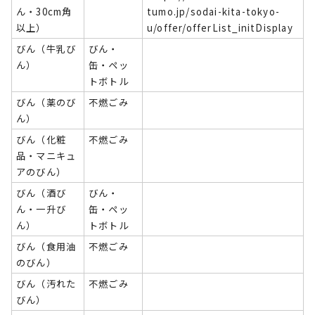
ん・30cm角
tumo.jp/sodai-kita-tokyo-
以上）
u/offer/offerList_initDisplay
びん（牛乳び
びん・
ん）
缶・ペッ
トボトル
びん（薬のび
不燃ごみ
ん）
びん（化粧
不燃ごみ
品・マニキュ
アのびん）
びん（酒び
びん・
ん・一升び
缶・ペッ
ん）
トボトル
びん（食用油
不燃ごみ
のびん）
びん（汚れた
不燃ごみ
びん）