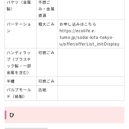
バケツ（金属
不燃ご
製）
み・金属
資源
パーテーショ
粗大ごみ
お申し込みはこちら
ン
https://ecolife.e-
tumo.jp/sodai-kita-tokyo-
u/offer/offerList_initDisplay
ハンディラッ
可燃ごみ
プ（プラスチ
ック製・一部
金属を含む）
半纏
可燃ごみ
パルプモール
古紙
ド（紙製）
ひ