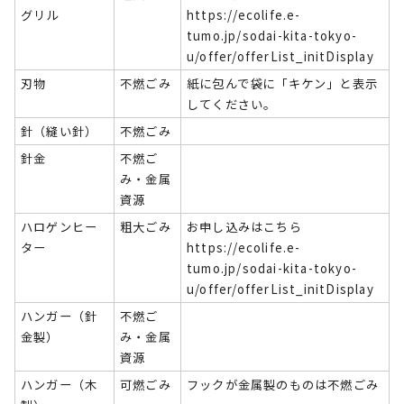
グリル
https://ecolife.e-
tumo.jp/sodai-kita-tokyo-
u/offer/offerList_initDisplay
刃物
不燃ごみ
紙に包んで袋に「キケン」と表示
してください。
針（縫い針）
不燃ごみ
針金
不燃ご
み・金属
資源
ハロゲンヒー
粗大ごみ
お申し込みはこちら
ター
https://ecolife.e-
tumo.jp/sodai-kita-tokyo-
u/offer/offerList_initDisplay
ハンガー（針
不燃ご
金製）
み・金属
資源
ハンガー（木
可燃ごみ
フックが金属製のものは不燃ごみ