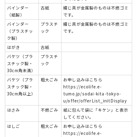
バインダー
古紙
綴じ具が金属製のものは不燃ゴミ
（紙製）
です。
バインダー
プラスチ
綴じ具が金属製のものは不燃ゴミ
（プラスチッ
ック
です。
ク製）
はがき
古紙
バケツ（プラ
プラスチ
スチック製・
ック
30cm角未満）
バケツ（プラ
粗大ごみ
お申し込みはこちら
スチック製・
https://ecolife.e-
30cm角以上）
tumo.jp/sodai-kita-tokyo-
u/offer/offerList_initDisplay
はさみ
不燃ごみ
紙に包んで袋に「キケン」と表示
してください。
はしご
粗大ごみ
お申し込みはこちら
https://ecolife.e-