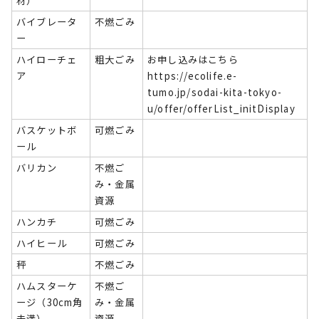
材）
バイブレータ
不燃ごみ
ー
ハイローチェ
粗大ごみ
お申し込みはこちら
ア
https://ecolife.e-
tumo.jp/sodai-kita-tokyo-
u/offer/offerList_initDisplay
バスケットボ
可燃ごみ
ール
バリカン
不燃ご
み・金属
資源
ハンカチ
可燃ごみ
ハイヒール
可燃ごみ
秤
不燃ごみ
ハムスターケ
不燃ご
ージ（30cm角
み・金属
未満）
資源