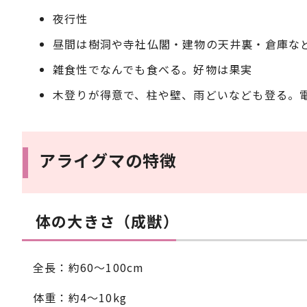
夜行性
昼間は樹洞や寺社仏閣・建物の天井裏・倉庫な
雑食性でなんでも食べる。好物は果実
木登りが得意で、柱や壁、雨どいなども登る。
アライグマの特徴
体の大きさ（成獣）
全長：約60～100cm
体重：約4～10kg