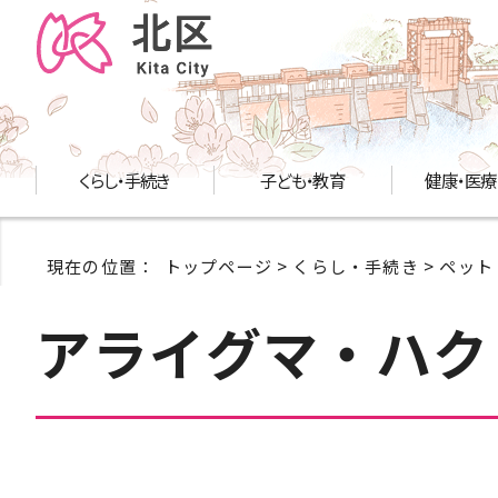
くらし・手続き
子ども・教育
健康・医療
現在の位置：
トップページ
>
くらし・手続き
>
ペット
アライグマ・ハク