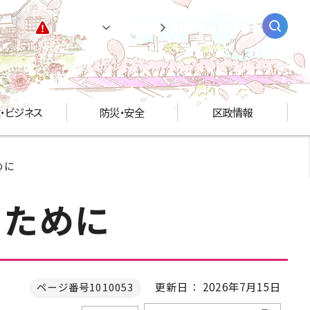
緊急情報
閲覧支援
AIチャットボット
・ビジネス
防災・安全
区政情報
めに
ぐために
更新日： 2026年7月15日
ページ番号1010053