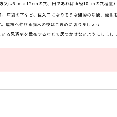
又は6cm×12cmの穴、円であれば直径10cmの穴程度
口、戸袋の下など、侵入口になりそうな建物の隙間、破損
す。屋根へ伸びる庭木の枝はこまめに切りましょう
ている忌避剤を散布するなどで居つかせないようにしまし